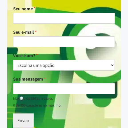
Seu nome
*
Seu e-mail
*
Você é um?
*
Sua mensagem
*
Máximo de 350 caracteres
0 de 350 caracteres no máximo.
Enviar