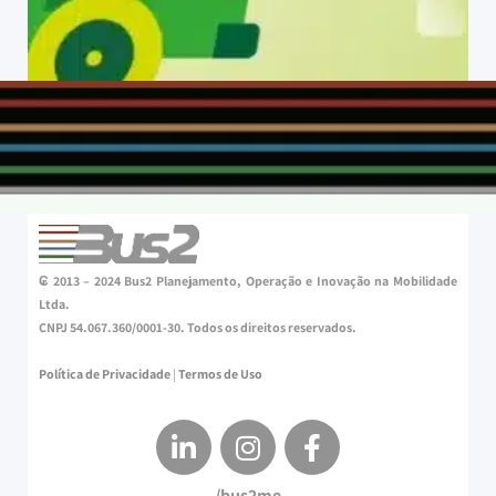
₢ 2013 – 2024 Bus2 Planejamento, Operação e Inovação na Mobilidade
Ltda.
CNPJ 54.067.360/0001-30. Todos os direitos reservados.
Política de Privacidade
|
Termos de Uso
/bus2me