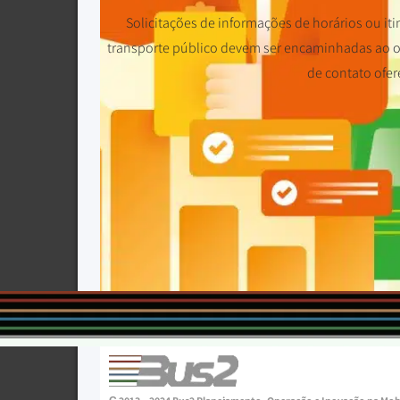
Solicitações de informações de horários ou iti
transporte público devem ser encaminhadas ao op
de contato ofer