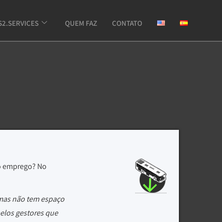
S2.SERVICES
QUEM FAZ
CONTATO
vo emprego? No
 mas não tem espaço
pelos gestores que