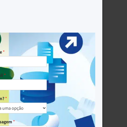
me
*
il
*
um?
*
nsagem
*