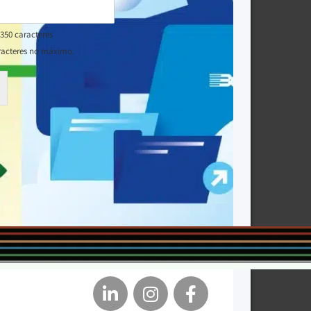
350 caracteres
racteres no máximo.