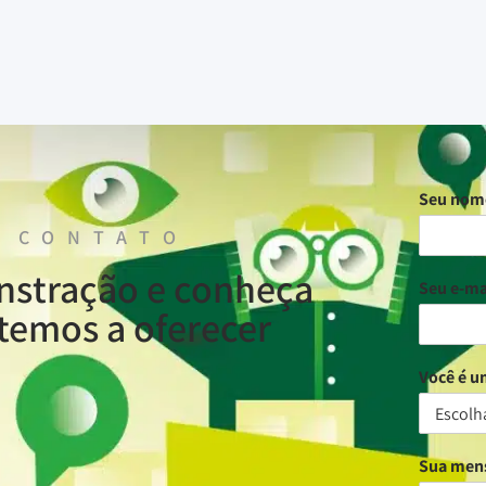
Seu no
 CONTATO
nstração e conheça
Seu e-ma
temos a oferecer
Você é 
Sua me