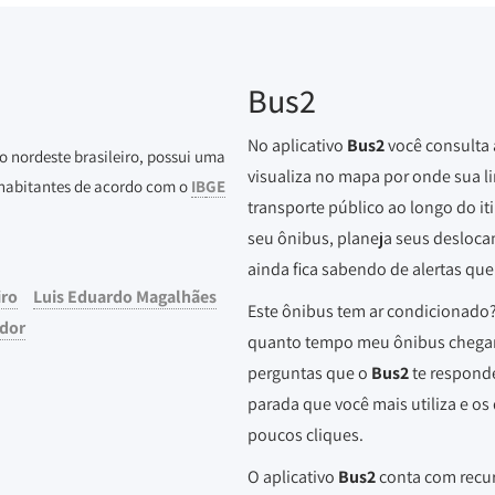
Bus2
No aplicativo
Bus2
você consulta
o nordeste brasileiro, possui uma
visualiza no mapa por onde sua l
habitantes de acordo com o
I
B
GE
transporte público ao longo do it
seu ônibus, planeja seus deslocam
ainda fica sabendo de alertas que
iro
Luis Eduardo Magalhães
Este ônibus tem ar condicionado?
dor
quanto tempo meu ônibus chegar
perguntas que o
Bus2
te responde
parada que você mais utiliza e o
poucos cliques.
O aplicativo
Bus2
conta com recur