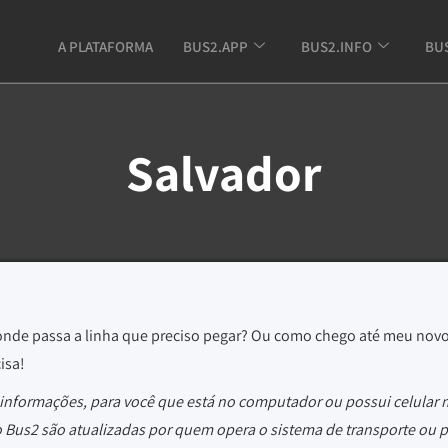
A PLATAFORMA
BUS2.APP
BUS2.INFO
BU
Salvador
onde passa a linha que preciso pegar? Ou como chego até meu no
isa!
 informações, para você que está no computador ou possui celular
do Bus2 são atualizadas por quem opera o sistema de transporte ou 