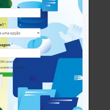
il
*
um?
*
nsagem
*
350 caracteres
racteres no máximo.