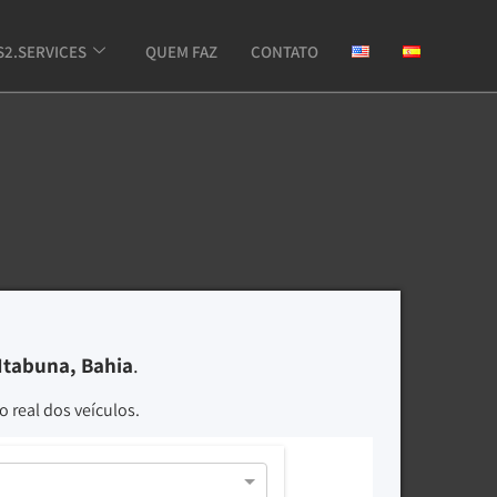
S2.SERVICES
QUEM FAZ
CONTATO
Itabuna, Bahia
.
 real dos veículos.