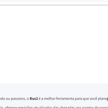
udo ou passeios, o
Bus2
é a melhor ferramenta para que você planej
ais, oferece previsões atualizadas das chegadas aos pontos de para