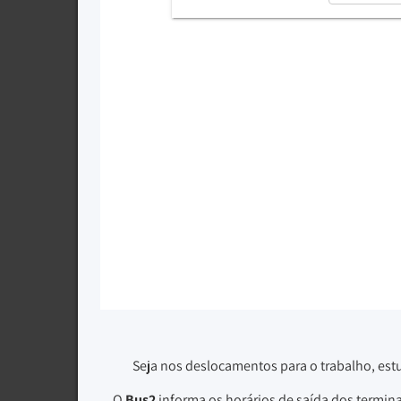
Seja nos deslocamentos para o trabalho, est
O
Bus2
informa os horários de saída dos termin