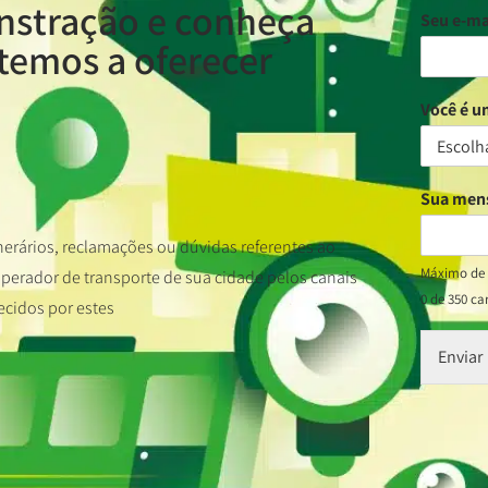
nstração e conheça
Seu e-ma
temos a oferecer
Você é 
Sua me
nerários, reclamações ou dúvidas referentes ao
Máximo de 
erador de transporte de sua cidade pelos canais
0 de 350 ca
ecidos por estes
Enviar