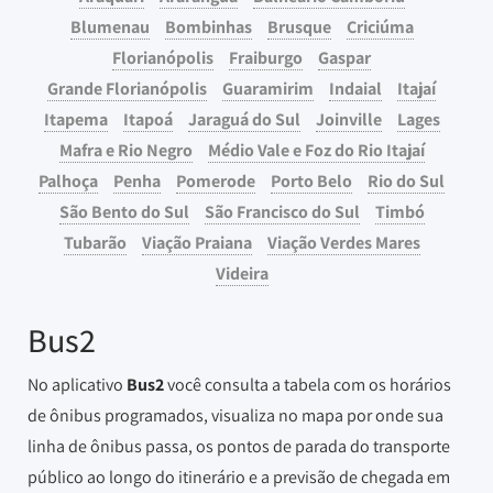
Blumenau
Bombinhas
Brusque
Criciúma
Florianópolis
Fraiburgo
Gaspar
Grande Florianópolis
Guaramirim
Indaial
Itajaí
Itapema
Itapoá
Jaraguá do Sul
Joinville
Lages
Mafra e Rio Negro
Médio Vale e Foz do Rio Itajaí
Palhoça
Penha
Pomerode
Porto Belo
Rio do Sul
São Bento do Sul
São Francisco do Sul
Timbó
Tubarão
Viação Praiana
Viação Verdes Mares
Videira
Bus2
No aplicativo
Bus2
você consulta a tabela com os horários
de ônibus programados, visualiza no mapa por onde sua
linha de ônibus passa, os pontos de parada do transporte
público ao longo do itinerário e a previsão de chegada em