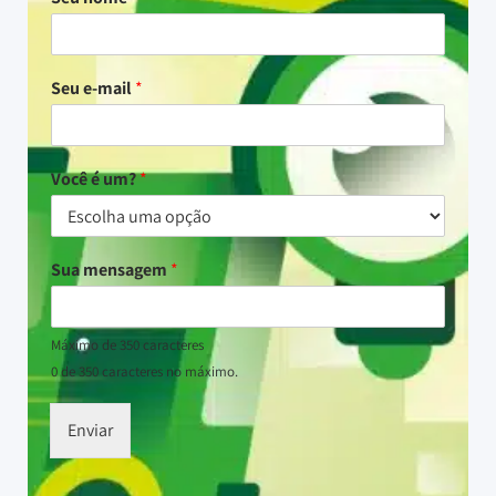
Seu e-mail
*
Você é um?
*
Sua mensagem
*
Máximo de 350 caracteres
0 de 350 caracteres no máximo.
Enviar