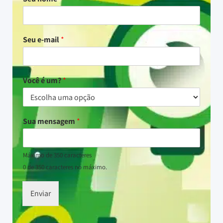
Seu e-mail
*
Você é um?
*
Sua mensagem
*
Máximo de 350 caracteres
0 de 350 caracteres no máximo.
Enviar