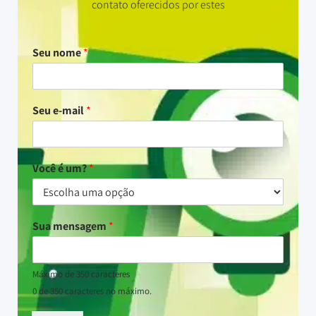
contato oferecidos por estes
Seu nome
*
Seu e-mail
*
Você é um?
*
Sua mensagem
*
Máximo de 350 caracteres
0 de 350 caracteres no máximo.