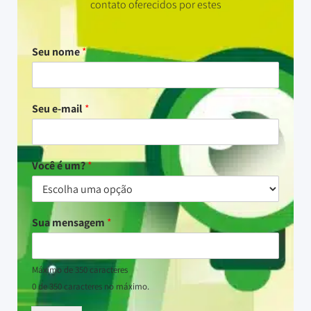
contato oferecidos por estes
Seu nome
*
Seu e-mail
*
Você é um?
*
Sua mensagem
*
Máximo de 350 caracteres
0 de 350 caracteres no máximo.