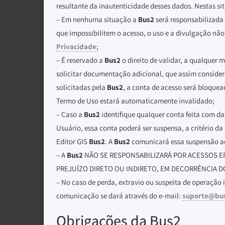
resultante da inautenticidade desses dados. Nestas si
– Em nenhuma situação a
Bus2
será responsabilizada 
que impossibilitem o acesso, o uso e a divulgação nã
Privacidade
;
– É reservado a
Bus2
o direito de validar, a qualquer 
solicitar documentação adicional, que assim consider
solicitadas pela
Bus2
, a conta de acesso será bloque
Termo de Uso estará automaticamente invalidado;
– Caso a
Bus2
identifique qualquer conta feita com da
Usuário, essa conta poderá ser suspensa, a critério da
Editor GIS
Bus2
. A
Bus2
comunicará essa suspensão ao 
– A
Bus2
NÃO SE RESPONSABILIZARÁ POR ACESSOS 
PREJUÍZO DIRETO OU INDIRETO, EM DECORRÊNCIA D
– No caso de perda, extravio ou suspeita de operação 
comunicação se dará através do e-mail:
suporte@bu
Obrigações da Bus2