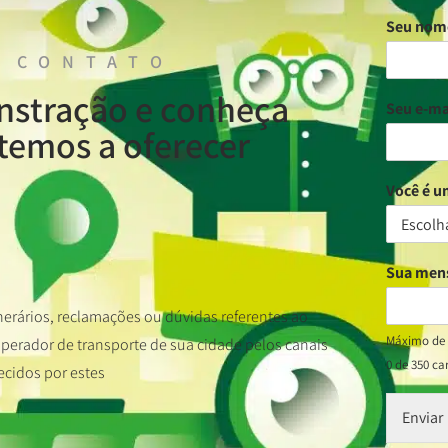
Seu no
 CONTATO
nstração e conheça
Seu e-ma
temos a oferecer
Você é 
Sua me
nerários, reclamações ou dúvidas referentes ao
Máximo de 
erador de transporte de sua cidade pelos canais
0 de 350 ca
ecidos por estes
Enviar