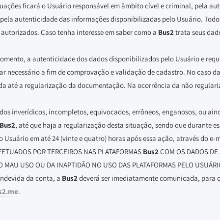
tuações ficará o Usuário responsável em âmbito cível e criminal, pela a
pela autenticidade das informações disponibilizadas pelo Usuário. Todo
o autorizados. Caso tenha interesse em saber como a
Bus2
trata seus dado
momento, a autenticidade dos dados disponibilizados pelo Usuário e requer
ar necessário a fim de comprovação e validação de cadastro. No caso d
ada até a regularização da documentação. Na ocorrência da não regulariz
dos inverídicos, incompletos, equivocados, errôneos, enganosos, ou ainda
Bus2
, até que haja a regularização desta situação, sendo que durante e
Usuário em até 24 (vinte e quatro) horas após essa ação, através do e-
EFETUADOS POR TERCEIROS NAS PLATAFORMAS
Bus2
COM OS DADOS DE 
O MAU USO OU DA INAPTIDÃO NO USO DAS PLATAFORMAS PELO USUÁRI
indevida da conta, a
Bus2
deverá ser imediatamente comunicada, para q
s2.me
.