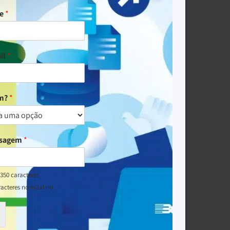
me
*
il
*
um?
*
nsagem
*
350 caracteres
racteres no máximo.