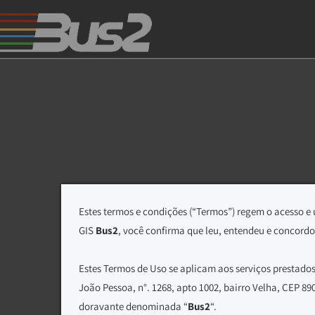
Estes termos e condições (“Termos”) regem o acesso e 
GIS
Bus2
, você confirma que leu, entendeu e concordo
Estes Termos de Uso se aplicam aos serviços prestados
João Pessoa, n°. 1268, apto 1002, bairro Velha, CEP 8
doravante denominada “
Bus2
“.