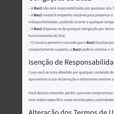
– A
Bus2
não será responsabilizada por qualquer ato, f
– A
Bus2
investirá empenho razoável para preservar o a
indisponibilidades, podendo ocorrer a qualquer tempo,
– A
Bus2
dispensa-se de qualquer obrigação por danos e
funcionamento do Site;
– O Usuário permite e concede que a
Bus2
fiscalize po
comportamento suspeito, a
Bus2
poderá contatar o Us
Isenção de Responsabilid
Caso você se sinta ofendido por qualquer conteúdo di
apuraremos a sua reclamação e tentaremos resolver a 
Você declara entender, porém, que esse compromisso
uma ordem específica nesse sentido pelas autoridade
Alteração dos Termos de 