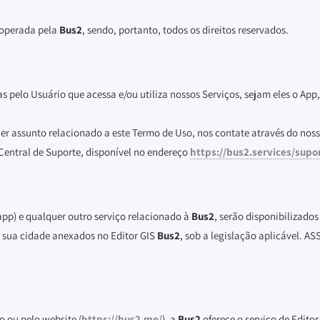
 operada pela
Bus2
, sendo, portanto, todos os direitos reservados.
s pelo Usuário que acessa e/ou utiliza nossos Serviços, sejam eles o App
r assunto relacionado a este Termo de Uso, nos contate através do nosso 
Central de Suporte, disponível no endereço
https://bus2.services/supo
app) e qualquer outro serviço relacionado à
Bus2
, serão disponibilizado
e sua cidade anexados no Editor GIS
Bus2
, sob a legislação aplicável
o ou pelo website (
https://bus2.me/
), a
Bus2
oferece o serviço de Edit