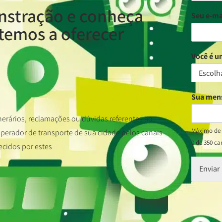
nstração e conheça
Seu e-ma
temos a oferecer
Você é 
Sua me
nerários, reclamações ou dúvidas referentes ao
Máximo de 
erador de transporte de sua cidade pelos canais
0 de 350 ca
ecidos por estes
Enviar