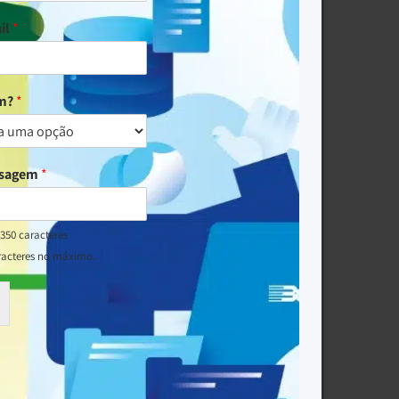
il
*
um?
*
nsagem
*
350 caracteres
racteres no máximo.