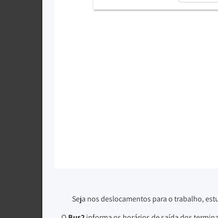
Seja nos deslocamentos para o trabalho, est
O
Bus2
informa os horários de saída dos termin