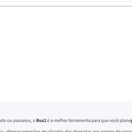
udo ou passeios, o
Bus2
é a melhor ferramenta para que você planej
ais, oferece previsões atualizadas das chegadas aos pontos de para