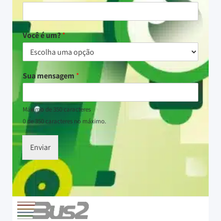
Você é um?
*
Sua mensagem
*
Máximo de 350 caracteres
0 de 350 caracteres no máximo.
Enviar