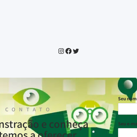
Seu no
 CONTATO
nstração e conheça
Seu e-ma
temos a oferecer