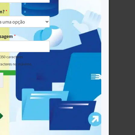
um?
*
nsagem
*
350 caracteres
racteres no máximo.