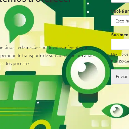
Você é 
Sua me
nerários, reclamações ou dúvidas referentes ao
Máximo de 
erador de transporte de sua cidade pelos canais
0 de 350 ca
ecidos por estes
Enviar