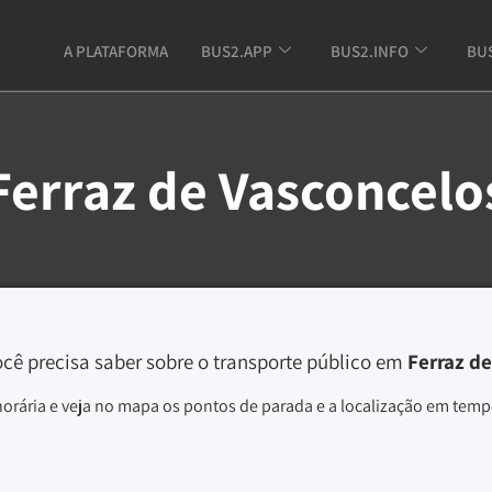
A PLATAFORMA
BUS2.APP
BUS2.INFO
BU
Ferraz de Vasconcelo
cê precisa saber sobre o transporte público em
Ferraz de
horária e veja no mapa os pontos de parada e a localização em tempo