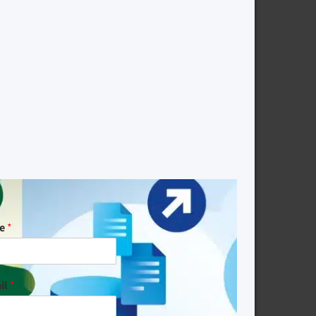
me
*
il
*