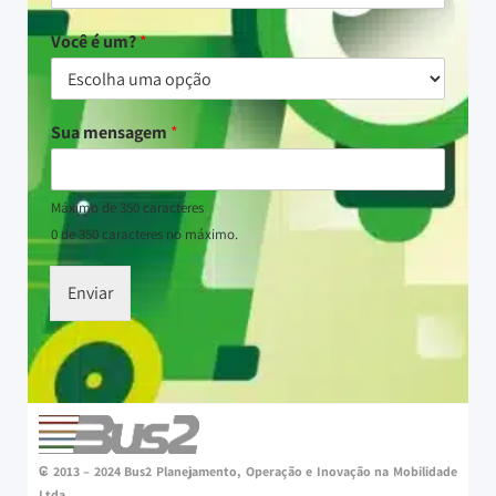
Você é um?
*
Sua mensagem
*
Máximo de 350 caracteres
0 de 350 caracteres no máximo.
Enviar
₢ 2013 – 2024 Bus2 Planejamento, Operação e Inovação na Mobilidade
Ltda.