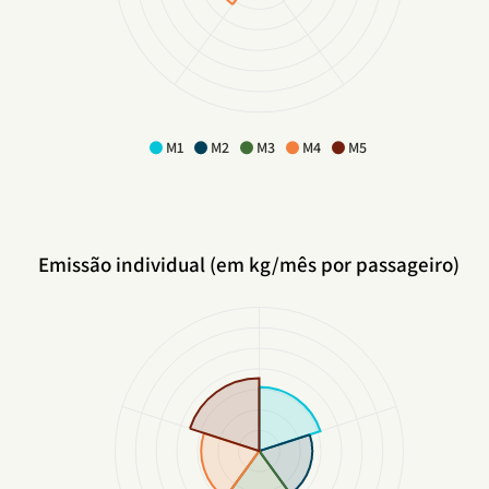
M1
M2
M3
M4
M5
Emissão individual (em kg/mês por passageiro)