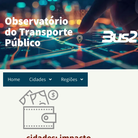
Observatório
do Transporte
Público
Home
Cidades
Regiões
cidades:
impacto