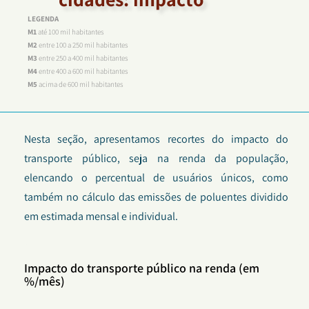
LEGENDA
M1
até 100 mil habitantes
M2
entre 100 a 250 mil habitantes
M3
entre 250 a 400 mil habitantes
M4
entre 400 a 600 mil habitantes
M5
acima de 600 mil habitantes
Nesta seção, apresentamos recortes d
o impacto do
transporte público, seja na renda da população,
elencando o percentual de usuários únicos, como
também no cálculo das emissões de poluentes dividido
em estimada mensal e individual.
Impacto do transporte público na renda (em
%/mês)