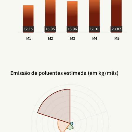
12.15
15.95
13.96
17.31
23.02
M1
M2
M3
M4
M5
Emissão de poluentes estimada (em kg/mês)