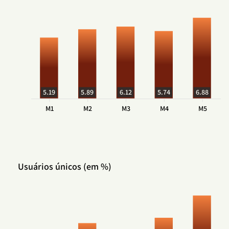
5.19
5.89
6.12
5.74
6.88
M1
M2
M3
M4
M5
Usuários únicos (em %)