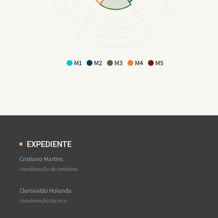
M1
M2
M3
M4
M5
EXPEDIENTE
Cristiano Martins
coordenação de conteúdo
Clerisvaldo Holanda
coordenação técnica