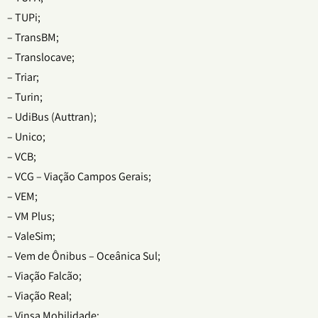
– TUPi;
– TransBM;
– Translocave;
– Triar;
– Turin;
– UdiBus (Auttran);
– Unico;
– VCB;
– VCG – Viação Campos Gerais;
– VEM;
– VM Plus;
– ValeSim;
– Vem de Ônibus – Oceânica Sul;
– Viação Falcão;
– Viação Real;
– Vinsa Mobilidade;