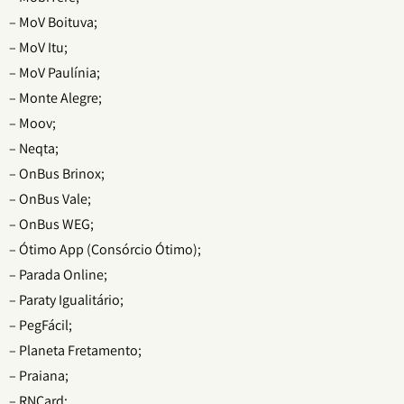
– MoV Boituva;
– MoV Itu;
– MoV Paulínia;
– Monte Alegre;
– Moov;
– Neqta;
– OnBus Brinox;
– OnBus Vale;
– OnBus WEG;
– Ótimo App (Consórcio Ótimo);
– Parada Online;
– Paraty Igualitário;
– PegFácil;
– Planeta Fretamento;
– Praiana;
– RNCard;