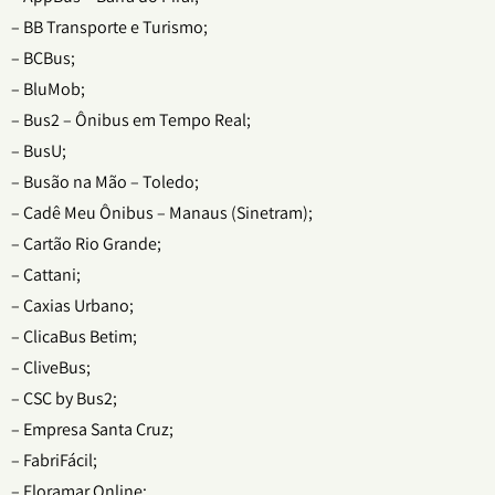
– BB Transporte e Turismo;
– BCBus;
– BluMob;
– Bus2 – Ônibus em Tempo Real;
– BusU;
– Busão na Mão – Toledo;
– Cadê Meu Ônibus – Manaus (Sinetram);
– Cartão Rio Grande;
– Cattani;
– Caxias Urbano;
– ClicaBus Betim;
– CliveBus;
– CSC by Bus2;
– Empresa Santa Cruz;
– FabriFácil;
– Floramar Online;