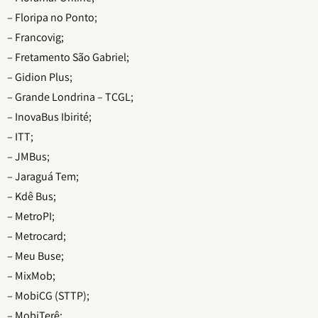
– Floripa no Ponto;
– Francovig;
– Fretamento São Gabriel;
– Gidion Plus;
– Grande Londrina – TCGL;
– InovaBus Ibirité;
– ITT;
– JMBus;
– Jaraguá Tem;
– Kdê Bus;
– MetroPI;
– Metrocard;
– Meu Buse;
– MixMob;
– MobiCG (STTP);
– MobiTerê;